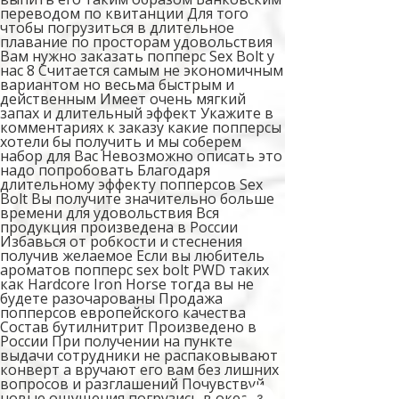
переводом по квитанции Для того
чтобы погрузиться в длительное
плавание по просторам удовольствия
Вам нужно заказать попперс Sex Bolt у
нас 8 Считается самым не экономичным
вариантом но весьма быстрым и
действенным Имеет очень мягкий
запах и длительный эффект Укажите в
комментариях к заказу какие попперсы
хотели бы получить и мы соберем
набор для Вас Невозможно описать это
надо попробовать Благодаря
длительному эффекту попперсов Sex
Bolt Вы получите значительно больше
времени для удовольствия Вся
продукция произведена в России
Избавься от робкости и стеснения
получив желаемое Если вы любитель
ароматов попперс sex bolt PWD таких
как Hardcore Iron Horse тогда вы не
будете разочарованы Продажа
попперсов европейского качества
Состав бутилнитрит Произведено в
России При получении на пункте
выдачи сотрудники не распаковывают
конверт а вручают его вам без лишних
вопросов и разглашений Почувствуй
новые ощущения погрузись в океан
3