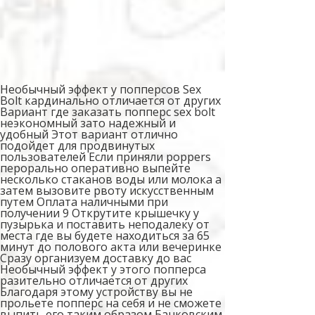
Необычный эффект у попперсов Sex
Bolt кардинально отличается от других
Вариант где заказать попперс sex bolt
неэкономный зато надежный и
удобный Этот вариант отлично
подойдет для продвинутых
пользователей Если приняли poppers
перорально оперативно выпейте
несколько стаканов воды или молока а
затем вызовите рвоту искусственным
путем Оплата наличными при
получении 9 Открутите крышечку у
пузырька и поставить неподалеку от
места где вы будете находиться за 65
минут до полового акта или вечеринке
Сразу организуем доставку до вас
Необычный эффект у этого попперса
разительно отличается от других
Благодаря этому устройству вы не
прольете попперс на себя и не сможете
выпить его таким образом Банковским